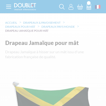
ACCUEIL
DRAPEAUX & PAVOISEMENT
DRAPEAUX POUR MÂT
DRAPEAUX PAYS MONDE
DRAPEAU JAMAÏQUE POUR MÂT
Drapeau Jamaïque pour mât
Drapeau Jamaïque à hisser sur un mât issu d'une
fabrication française de qualité.
Skip
to
the
end
of
the
images
gallery