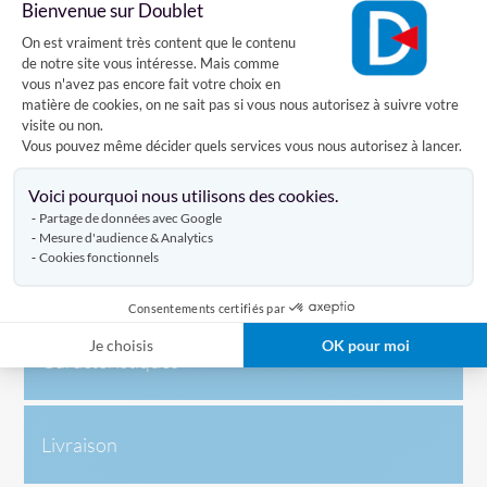
Bienvenue sur Doublet
mousquetons comme système d'accroche.
Plateforme de Gestion du Consentement
Cela vous permet de l'attacher et le hisser
On est vraiment très content que le contenu
rapidement à votre mât. Le
drapeau de la Jamaïque
de notre site vous intéresse. Mais comme
est aussi disponible pour hampe.
vous n'avez pas encore fait votre choix en
matière de cookies, on ne sait pas si vous nous autorisez à suivre votre
visite ou non.
Comment accrocher le drapeau jamaïcain au sommet d'un
Vous pouvez même décider quels services vous nous autorisez à lancer.
mât ?
Axeptio consent
Voici pourquoi nous utilisons des cookies.
Pour accrocher et hisser le drapeau de la Jamaïque à un
Partage de données avec Google
mât, il est nécessaire d'attacher les 2 mousquetons du
Mesure d'audience & Analytics
drapeau à la drisse de votre mât puis de tirer sur la corde
Cookies fonctionnels
pour le hisser. N'oubliez pas d'accrocher la drisse à l'arrêtoir
du mât afin que le drapeau ne descende pas.
Consentements certifiés par
Je choisis
OK pour moi
Caractéristiques
Livraison