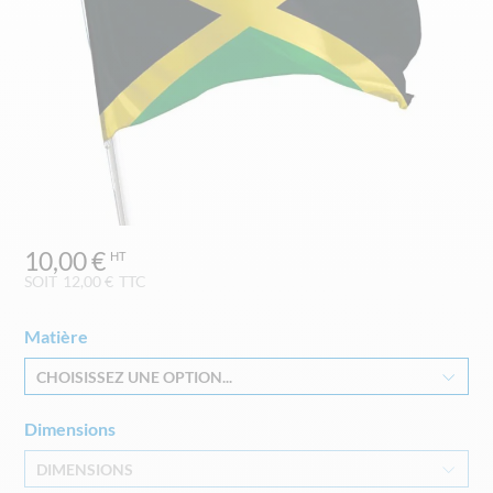
Skip
10,00 €
to
the
SOIT
12,00 €
TTC
beginning
of
Matière
the
images
CHOISISSEZ UNE OPTION...
gallery
Dimensions
DIMENSIONS