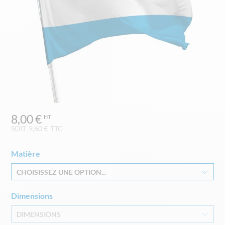
Skip
8,00 €
to
the
SOIT
9,60 €
TTC
beginning
of
Matière
the
images
CHOISISSEZ UNE OPTION...
gallery
Dimensions
DIMENSIONS