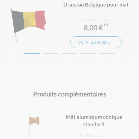
r
Drapeau Belgique pour mat
À PARTIR DE
8,00 €
VOIR LE PRODUIT
Produits complémentaires
Mât aluminium conique
standard
À PARTIR DE