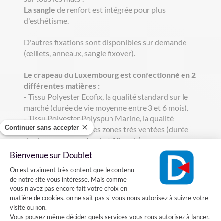
La sangle
de renfort est intégrée pour plus
d'esthétisme.
D'autres fixations sont disponibles sur demande
(œillets, anneaux, sangle fixover).
Le drapeau du Luxembourg est confectionné en 2
différentes matières :
- Tissu Polyester Ecofix, la qualité standard sur le
marché (durée de vie moyenne entre 3 et 6 mois).
- Tissu Polyester Polyspun Marine, la qualité
Continuer sans accepter
recommandée pour les zones très ventées (durée
de vie moyenne entre 6 et 12 mois).
Bienvenue sur Doublet
Comment hisser le drapeau Luxembourg ?
Plateforme de Gestion du Consentement
On est vraiment très content que le contenu
de notre site vous intéresse. Mais comme
Le drapeau Luxembourgeois se hisse au sommet d'un mât et
vous n'avez pas encore fait votre choix en
se place de façon à ce que la bande rouge soit vers le haut.
matière de cookies, on ne sait pas si vous nous autorisez à suivre votre
Accrochez la drisse à l'arrêtoir du mât, pour que votre
visite ou non.
drapeau ne redescende pas.
Vous pouvez même décider quels services vous nous autorisez à lancer.