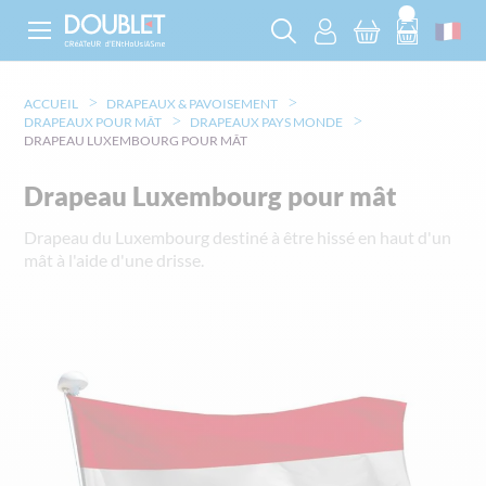
ACCUEIL
DRAPEAUX & PAVOISEMENT
DRAPEAUX POUR MÂT
DRAPEAUX PAYS MONDE
DRAPEAU LUXEMBOURG POUR MÂT
Drapeau Luxembourg pour mât
Drapeau du Luxembourg destiné à être hissé en haut d'un
mât à l'aide d'une drisse.
Skip
to
the
end
of
the
images
gallery