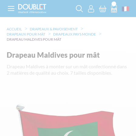
ACCUEIL
DRAPEAUX & PAVOISEMENT
DRAPEAUX POUR MÂT
DRAPEAUX PAYS MONDE
DRAPEAU MALDIVES POUR MÂT
Drapeau Maldives pour mât
Drapeau Maldives à monter sur un mât confectionné dans
2 matières de qualité au choix. 7 tailles disponibles.
Skip
to
the
end
of
the
images
gallery