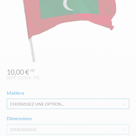
Skip
10,00 €
to
the
SOIT
12,00 €
TTC
beginning
of
Matière
the
images
CHOISISSEZ UNE OPTION...
gallery
Dimensions
DIMENSIONS