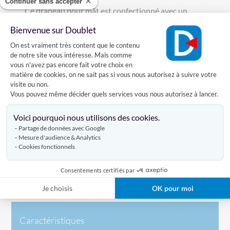
Continuer sans accepter
Ce drapeau pour mât est confectionné avec un
ourlet double piqûre au pourtour pour plus de
Bienvenue sur Doublet
solidité. Le drapeau pour mât des Maldives est
Plateforme de Gestion du Consentement
vendu avec deux mousquetons comme système
On est vraiment très content que le contenu
de notre site vous intéresse. Mais comme
d'accroche.
vous n'avez pas encore fait votre choix en
Cela vous permet de l'attacher rapidement à la
matière de cookies, on ne sait pas si vous nous autorisez à suivre votre
drisse d'un mât.
visite ou non.
Vous pouvez même décider quels services vous nous autorisez à lancer.
Quand et comment hisser le drapeau des
Axeptio consent
Maldives au sommet d'un mât ?
Voici pourquoi nous utilisons des cookies.
Partage de données avec Google
Ce drapeau de pays est confectionné avec 2
Mesure d'audience & Analytics
mousquetons comme système d'accroche. Ces
Cookies fonctionnels
derniers doivent être attachés à la drisse d'un mât.
Une fois en place, tirez sur la corde pour hisser le
Consentements certifiés par
drapeau au sommet d'un mât.
Je choisis
OK pour moi
Caractéristiques