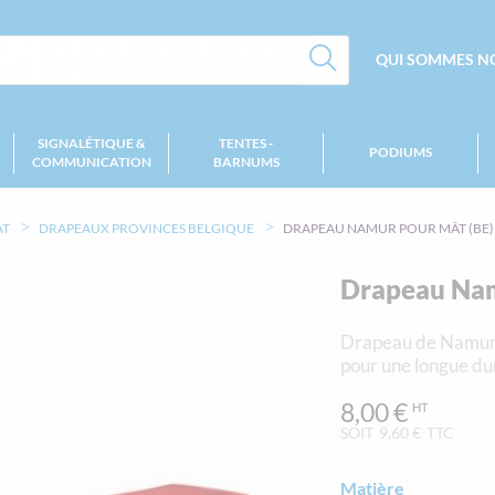
QUI SOMMES NO
SIGNALÉTIQUE &
TENTES -
PODIUMS
COMMUNICATION
BARNUMS
ÂT
DRAPEAUX PROVINCES BELGIQUE
DRAPEAU NAMUR POUR MÂT (BE)
Drapeau Nam
Drapeau de Namur p
pour une longue du
8,00 €
SOIT
9,60 €
TTC
Matière