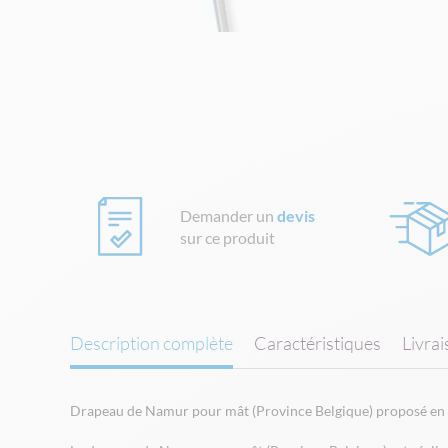
Skip
to
the
beginning
of
the
images
gallery
Demander un
devis
sur ce produit
Description complète
Caractéristiques
Livra
Drapeau de Namur pour mât (Province Belgique) proposé en 7 t