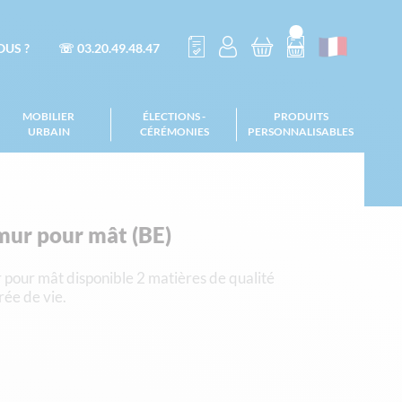
US ?
☏ 03.20.49.48.47
MOBILIER
ÉLECTIONS -
PRODUITS
URBAIN
CÉRÉMONIES
PERSONNALISABLES
ur pour mât (BE)
our mât disponible 2 matières de qualité
rée de vie.