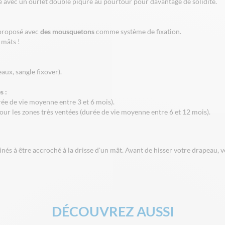
 avec un ourlet double piqûre au pourtour pour davantage de solidité.
 proposé avec
des mousquetons
comme système de fixation.
 mâts !
aux, sangle fixover).
s :
rée de vie moyenne entre 3 et 6 mois).
ur les zones très ventées (durée de vie moyenne entre 6 et 12 mois).
 à être accroché à la drisse d'un mât. Avant de hisser votre drapeau, veil
DÉCOUVREZ AUSSI