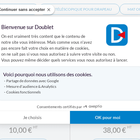
INCES BELGIQUE
MÂT TÉLÉSCOPIQUE POUR DRAPEAU
MAT O
Continuer sans accepter
Bienvenue sur Doublet
Produits similaires
Plateforme de Gestion du Consentement :
On est vraiment très content que le contenu de
notre site vous intéresse. Mais comme vous n'avez
pas encore fait votre choix en matière de cookies,
on ne sait pas si vous nous autorisez à suivre votre visite ou non.
Vous pouvez même décider quels services vous nous autorisez à lancer.
Axeptio consent
Voici pourquoi nous utilisons des cookies.
Partage de données avec Google
Mesure d'audience & Analytics
Cookies fonctionnels
u Limbourg pour mât (BE)
Drapeau personnalisé po
Consentements certifiés par
Je choisis
OK pour moi
À PARTIR DE
À PARTIR DE
10,00 €
38,00 €