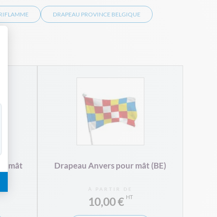
RIFLAMME
DRAPEAU PROVINCE BELGIQUE
 Personnalisez vos Options
Drap
ur mât
Drapeau Anvers pour mât (BE)
À PARTIR DE
10,00 €