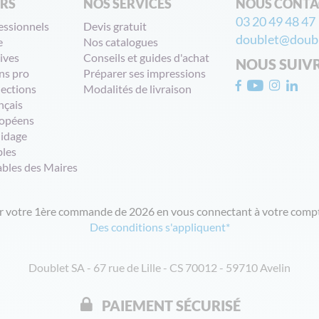
ERS
NOS SERVICES
NOUS CONTA
03 20 49 48 47
essionnels
Devis gratuit
doublet@doubl
e
Nos catalogues
ives
Conseils et guides d'achat
NOUS SUIV
ns pro
Préparer ses impressions
lections
Modalités de livraison
nçais
opéens
uidage
bles
ables des Maires
ur votre 1ère commande de 2026 en vous connectant à votre compt
Des conditions s'appliquent*
Doublet SA - 67 rue de Lille - CS 70012 - 59710 Avelin
PAIEMENT SÉCURISÉ