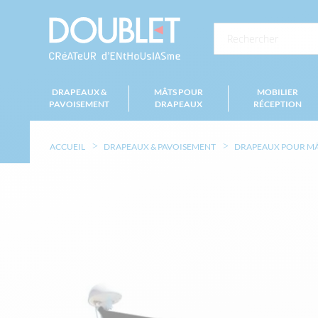
DRAPEAUX &
MÂTS POUR
MOBILIER
PAVOISEMENT
DRAPEAUX
RÉCEPTION
ACCUEIL
DRAPEAUX & PAVOISEMENT
DRAPEAUX POUR M
Skip
to
the
end
of
the
images
gallery