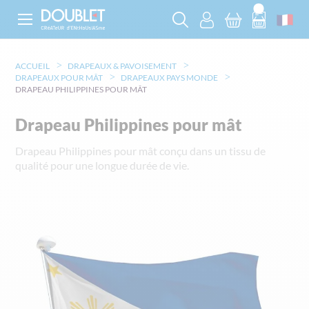
ACCUEIL
DRAPEAUX & PAVOISEMENT
DRAPEAUX POUR MÂT
DRAPEAUX PAYS MONDE
DRAPEAU PHILIPPINES POUR MÂT
Drapeau Philippines pour mât
Drapeau Philippines pour mât conçu dans un tissu de
qualité pour une longue durée de vie.
Skip
to
the
end
of
the
images
gallery