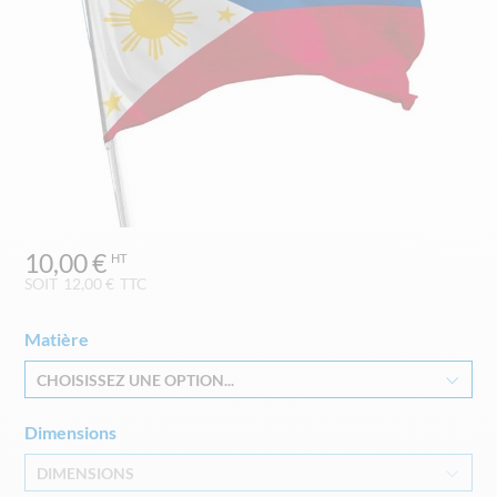
Skip
10,00 €
to
the
SOIT
12,00 €
TTC
beginning
of
Matière
the
images
CHOISISSEZ UNE OPTION...
gallery
Dimensions
DIMENSIONS