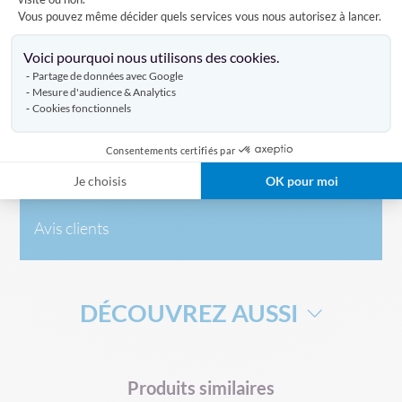
mât, il est important de positionner la partie bleue vers le
Vous pouvez même décider quels services vous nous autorisez à lancer.
haut et la partie rouge vers le bas.
Axeptio consent
Voici pourquoi nous utilisons des cookies.
Partage de données avec Google
Caractéristiques
Mesure d'audience & Analytics
Cookies fonctionnels
Consentements certifiés par
Livraison
Je choisis
OK pour moi
Avis clients
DÉCOUVREZ AUSSI
DRAPEAU DE SUPPORTERS
Produits similaires
MÂT TÉLÉSCOPIQUE POUR DRAPEAU