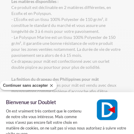
Les matières disponibles :
Ce produit est déclinable en 2 matières différentes, en
Ecofix et en Polyspun.
- L'Ecofix est un tissu 100% Polyester de 110 gr/m², il
constitue le standard du marché et vous assure une
longévité de 3 à 6 mois pour votre pavoisement.
- Le Polyspun Marine est un tissu 100% Polyester de 150
gr/m², il garantie une bonne résistance de votre produit
pour les zones ventées notamment. La durée de vie de votre
pavoisement sera alors de 6 à 15 mois.
Ce drapeau pour mât est confectionné avec un ourlet
double piqûre au pourtour pour plus de solidité.
La finition du drapeau des Philippines pour mât
Le drapeau des Philippines pour mât est vendu avec deux
Continuer sans accepter
mousquetons comme système d'accroche afin d'être
accrochés rapidement à la drisse d'un mât.
Bienvenue sur Doublet
Plateforme de Gestion du Consentement
Comment accrocher le drapeau des Philippines au sommet
On est vraiment très content que le contenu
d'un mât ?
de notre site vous intéresse. Mais comme
vous n'avez pas encore fait votre choix en
Le drapeau des Philippines est composé d'une partie bleue,
matière de cookies, on ne sait pas si vous nous autorisez à suivre votre
rouge et blanche. Pour que le drapeau soit bien accroché au
visite ou non.