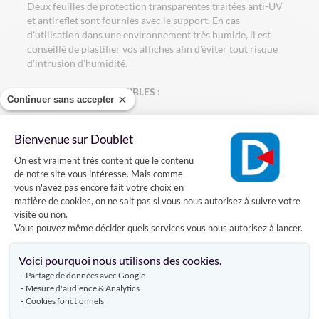
Deux feuilles de protection transparentes traitées anti-UV
et antireflet sont fournies avec le support. En cas
d'utilisation dans une environnement très humide, il est
conseillé de plastifier vos affiches afin d'éviter tout risque
d'intrusion d'humidité.
DIMENSIONS DISPONIBLES :
Continuer sans accepter
-
Stop-trottoir Narita A1
: (L) 69 x (p) 107 x (h) 121.8 cm
Affiche : (L) 59.4 x (h) 84.1 cm
Bienvenue sur Doublet
Poids : 12 Kg
Plateforme de Gestion du Consentement
On est vraiment très content que le contenu
de notre site vous intéresse. Mais comme
-
Stop-trottoir Narita A0
: (L) 89 x (p) 142 x (h) 156.6 cm
vous n'avez pas encore fait votre choix en
Affiche : (L) 84.1 x (h) 118.9 cm
matière de cookies, on ne sait pas si vous nous autorisez à suivre votre
Poids : 18 Kg
visite ou non.
Vous pouvez même décider quels services vous nous autorisez à lancer.
Axeptio consent
Caractéristiques
Voici pourquoi nous utilisons des cookies.
Partage de données avec Google
Mesure d'audience & Analytics
Cookies fonctionnels
Livraison