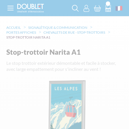
ACCUEIL
SIGNALÉTIQUE & COMMUNICATION
PORTES AFFICHES
CHEVALETS DE RUE - STOP-TROTTOIRS
STOP-TROTTOIR NARITA A1
Stop-trottoir Narita A1
Le stop trottoir extérieur démontable et facile à stocker,
avec large empattement pour s'incliner au vent !
Skip
to
the
end
of
the
images
gallery