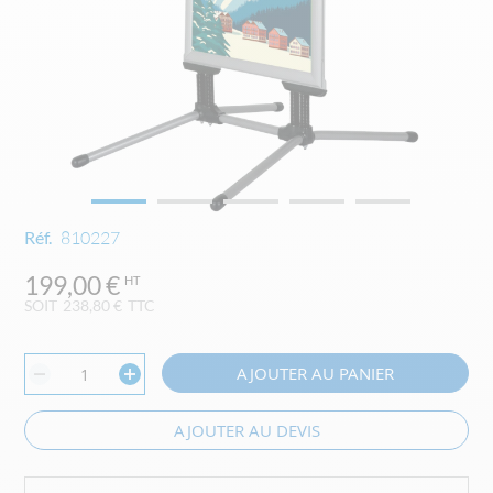
Skip
Réf.
810227
to
the
199,00 €
beginning
SOIT
238,80 €
TTC
of
the
images
AJOUTER AU PANIER
gallery
AJOUTER AU DEVIS