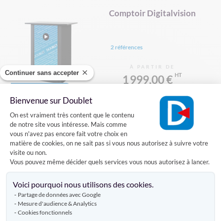
Comptoir Digitalvision
2 références
À PARTIR DE
Continuer sans accepter
1 999,00 €
Bienvenue sur Doublet
VOIR LE PRODUIT
Plateforme de Gestion du Consentement
On est vraiment très content que le contenu
de notre site vous intéresse. Mais comme
vous n'avez pas encore fait votre choix en
Page
matière de cookies, on ne sait pas si vous nous autorisez à suivre votre
Page
Page
Précédent
Page
Page
Vous lisez actuellement la page
1
2
3
4
visite ou non.
Vous pouvez même décider quels services vous nous autorisez à lancer.
Axeptio consent
Voici pourquoi nous utilisons des cookies.
Partage de données avec Google
Mesure d'audience & Analytics
Cookies fonctionnels
CRÉATEUR D'ENTHOUSIASME DEPUIS 1832