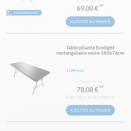
À PARTIR DE
69,00 €
AJOUTER AU PANIER
Table pliante Ecolight
rectangulaire noire 183x76cm
1 référence
À PARTIR DE
78,08 €
3,08 €
AJOUTER AU PANIER