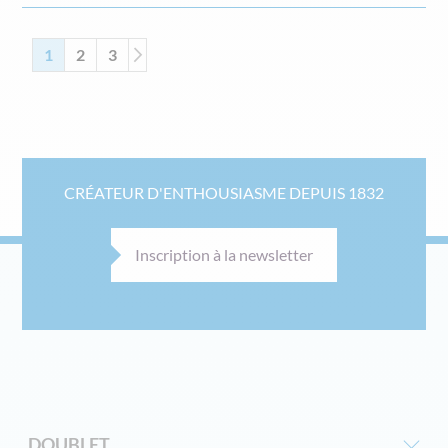
Page
Vous lisez actuellement la page
Page
Page
Page
Suivant
1
2
3
CRÉATEUR D'ENTHOUSIASME DEPUIS 1832
Inscription à la newsletter
DOUBLET