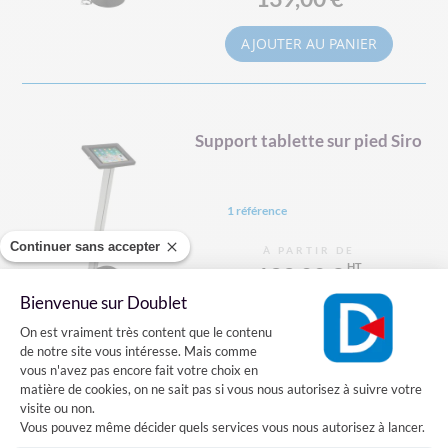
AJOUTER AU PANIER
Support tablette sur pied Siro
1 référence
Continuer sans accepter
À PARTIR DE
139,00 €
Bienvenue sur Doublet
AJOUTER AU PANIER
Plateforme de Gestion du Consentement
On est vraiment très content que le contenu
de notre site vous intéresse. Mais comme
vous n'avez pas encore fait votre choix en
matière de cookies, on ne sait pas si vous nous autorisez à suivre votre
Support tablette sur pied
visite ou non.
ajustable Siro
Vous pouvez même décider quels services vous nous autorisez à lancer.