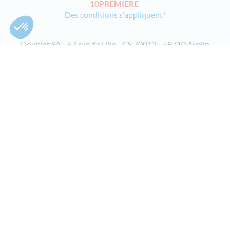
10PREMIERE
Des conditions s'appliquent*
Doublet SA - 67 rue de Lille - CS 70012 - 59710 Avelin
PAIEMENT SÉCURISÉ