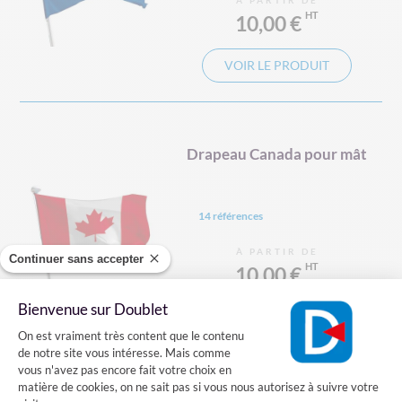
À PARTIR DE
10,00 €
VOIR LE PRODUIT
Drapeau Canada pour mât
14 références
À PARTIR DE
Continuer sans accepter
10,00 €
Bienvenue sur Doublet
VOIR LE PRODUIT
Plateforme de Gestion du Consentement
On est vraiment très content que le contenu
de notre site vous intéresse. Mais comme
vous n'avez pas encore fait votre choix en
matière de cookies, on ne sait pas si vous nous autorisez à suivre votre