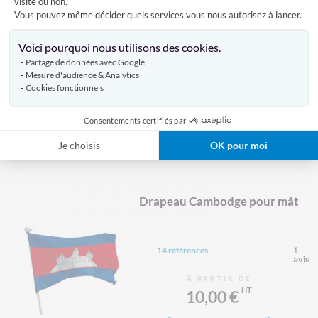
Drapeau Cameroun pour mât
visite ou non.
Vous pouvez même décider quels services vous nous autorisez à lancer.
Axeptio consent
Voici pourquoi nous utilisons des cookies.
14 références
Partage de données avec Google
Mesure d'audience & Analytics
À PARTIR DE
Cookies fonctionnels
10,00 €
Consentements certifiés par
VOIR LE PRODUIT
Je choisis
OK pour moi
Drapeau Cambodge pour mât
14 références
À PARTIR DE
10,00 €