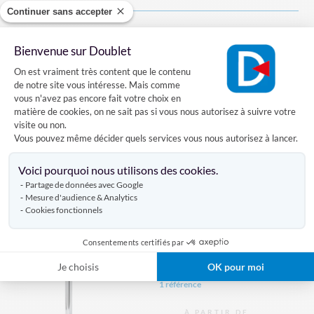
Continuer sans accepter
Bienvenue sur Doublet
Totem Stretchban
Plateforme de Gestion du Consentement
On est vraiment très content que le contenu
de notre site vous intéresse. Mais comme
vous n'avez pas encore fait votre choix en
4 références
matière de cookies, on ne sait pas si vous nous autorisez à suivre votre
visite ou non.
Sur devis
Vous pouvez même décider quels services vous nous autorisez à lancer.
Axeptio consent
VOIR LE PRODUIT
Voici pourquoi nous utilisons des cookies.
Partage de données avec Google
Mesure d'audience & Analytics
Cookies fonctionnels
Poteau de guidage à sangle
Ecobarrière+ personnalisé
Consentements certifiés par
Je choisis
OK pour moi
1 référence
À PARTIR DE