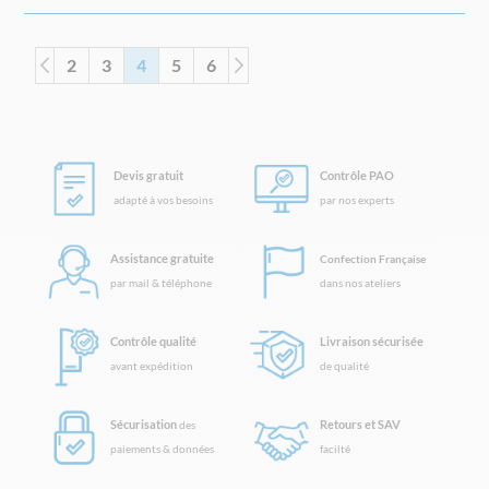
Page
Page
Page
Précédent
Page
Vous lisez actuellement la page
Page
Page
Page
Suivant
2
3
4
5
6
Devis gratuit
Contrôle PAO
adapté à vos besoins
par nos experts
Assistance gratuite
Confection Française
par mail & téléphone
dans nos ateliers
Contrôle qualité
Livraison sécurisée
avant expédition
de qualité
Sécurisation
Retours et SAV
des
paiements & données
facilté