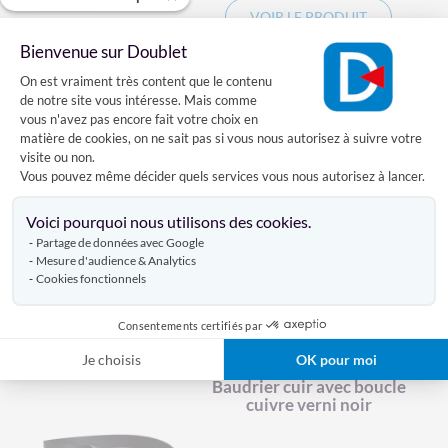
VOIR LE PRODUIT
Bienvenue sur Doublet
Plateforme de Gestion du Consentement
On est vraiment très content que le contenu
de notre site vous intéresse. Mais comme
Drapeau Ouzbékistan sur
vous n'avez pas encore fait votre choix en
hampe
matière de cookies, on ne sait pas si vous nous autorisez à suivre votre
visite ou non.
Vous pouvez même décider quels services vous nous autorisez à lancer.
14 références
Axeptio consent
Voici pourquoi nous utilisons des cookies.
À PARTIR DE
Partage de données avec Google
14,00 €
Mesure d'audience & Analytics
Cookies fonctionnels
VOIR LE PRODUIT
Consentements certifiés par
Je choisis
OK pour moi
Baudrier cuir avec boucle
cuivre verni noir