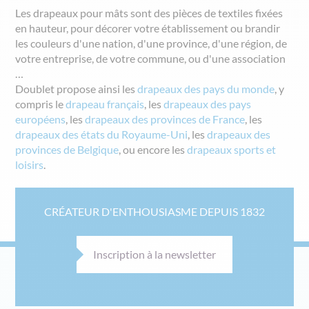
Les drapeaux pour mâts sont des pièces de textiles fixées
en hauteur, pour décorer votre établissement ou brandir
les couleurs d'une nation, d'une province, d'une région, de
votre entreprise, de votre commune, ou d'une association
…
Doublet propose ainsi
les
drapeaux des pays du monde
, y
compris
le
drapeau français
,
les
drapeaux des pays
européens
,
les
drapeaux des provinces de France
,
les
drapeaux des états du Royaume-Uni
,
les
drapeaux des
provinces de Belgique
, ou encore
les
drapeaux sports et
loisirs
.
CRÉATEUR D'ENTHOUSIASME DEPUIS 1832
Inscription à la newsletter