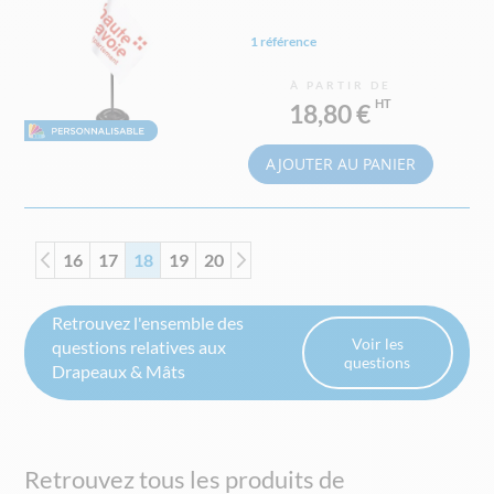
1 référence
À PARTIR DE
18,80 €
AJOUTER AU PANIER
Page
Page
Page
Précédent
Page
Vous lisez actuellement la page
Page
Page
Page
Suivant
16
17
18
19
20
Retrouvez l'ensemble des
Voir les
questions relatives aux
questions
Drapeaux & Mâts
Retrouvez tous les produits de