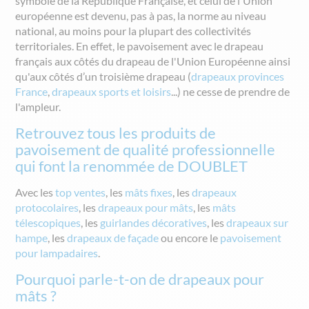
symbole de la République Française, et celui de l'Union
européenne est devenu, pas à pas, la norme au niveau
national,
a
u moins pour la plupart des collectivités
territoriales. En effet, le pavoisement avec le drapeau
français a
u
x
côté
s
du
drapeau de l'Union
E
uropéenne ainsi
qu'
au
x
côté
s
d’
un
troisième drapeau (
d
rapeaux provinces
France
,
drapeaux sports et loisirs
...
) ne cesse de prendre de
l'ampleur.
Retrouvez tous les produits de
pavoisement de qualité professionnelle
qui font la renommée de DOUBLET
Avec les
top ventes
,
les
mâts fixes
,
les
drapeaux
protocolaires
,
les
drapeaux pour mâts
,
les
mâts
télescopiques
,
les
guirlandes décoratives
,
les
drapeaux sur
hampe
,
les
drapeaux de façade
ou encore le
pavoisement
pour lampadaires
.
Pourquoi parle-t-on de drapeaux pour
mâts ?